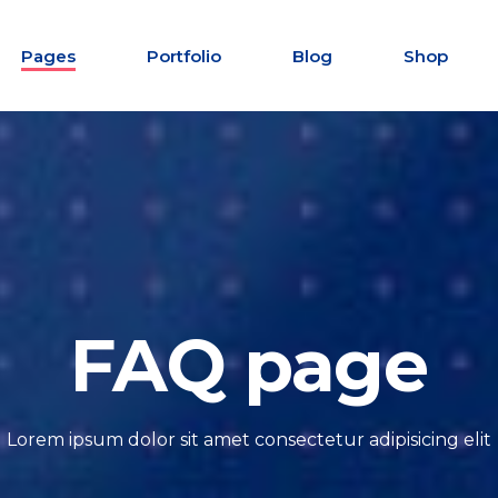
Pages
Portfolio
Blog
Shop
down
Accordions
FAQ page
r
Buttons
x
Clients
tive links
Contact form
Lorem ipsum dolor sit amet consectetur adipisicing elit
howcase
Testimonials
s
Tabs