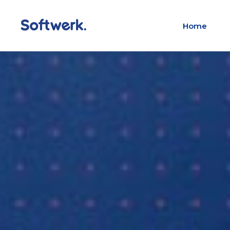
Home
Headings
Count
Blockquote
Counte
Columns
Info bo
Dropcaps and hightlights
Interac
Icon with text
Item s
Section title
Proces