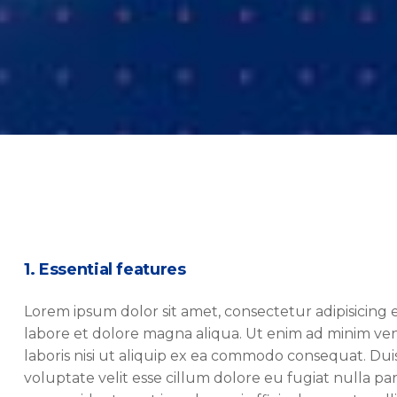
 tables
Pie chart
ap
1. Essential features
Lorem ipsum dolor sit amet, consectetur adipisicing 
labore et dolore magna aliqua. Ut enim ad minim ven
laboris nisi ut aliquip ex ea commodo consequat. Duis
voluptate velit esse cillum dolore eu fugiat nulla pa