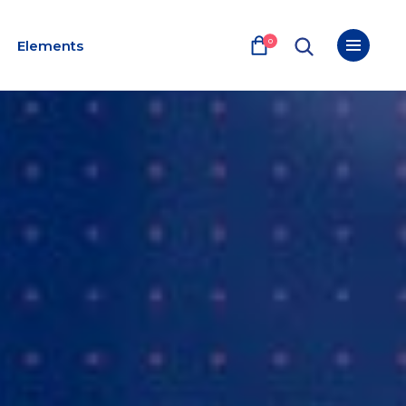
0
Elements
Blog list
Google maps
Team
Parallax section
Portfolio list
Shop list