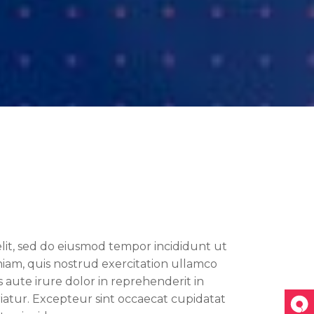
Single image
Video button
elit, sed do eiusmod tempor incididunt ut
iam, quis nostrud exercitation ullamco
 aute irure dolor in reprehenderit in
riatur. Excepteur sint occaecat cupidatat